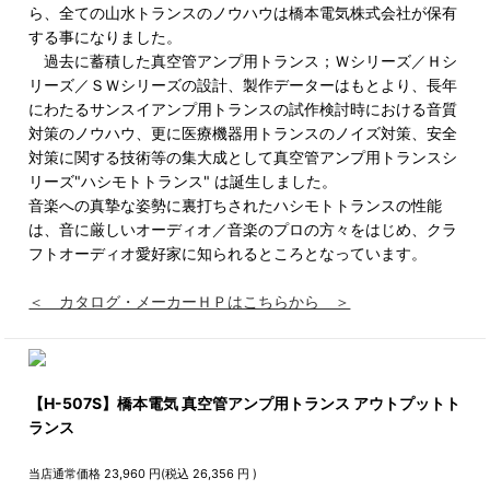
ら、全ての山水トランスのノウハウは橋本電気株式会社が保有
する事になりました。
過去に蓄積した真空管アンプ用トランス；Ｗシリーズ／Ｈシ
リーズ／ＳＷシリーズの設計、製作データーはもとより、長年
にわたるサンスイアンプ用トランスの試作検討時における音質
対策のノウハウ、更に医療機器用トランスのノイズ対策、安全
対策に関する技術等の集大成として真空管アンプ用トランスシ
リーズ"ハシモトトランス" は誕生しました。
音楽への真摯な姿勢に裏打ちされたハシモトトランスの性能
は、音に厳しいオーディオ／音楽のプロの方々をはじめ、クラ
フトオーディオ愛好家に知られるところとなっています。
＜ カタログ・メーカーＨＰはこちらから ＞
【H-507S】橋本電気 真空管アンプ用トランス アウトプットト
ランス
当店通常価格
23,960
円(税込
26,356
円 )