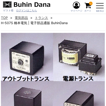
0
ゲスト様
ログインはこちら
マイページ
カート
MENU
TOP
電気部品
トランス
H-507S 橋本電気 | 電子部品通販 BuhinDana