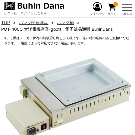
0
ゲスト様
ログインはこちら
マイページ
カート
MENU
TOP
ハンダ関連商品
ハンダ槽
POT-400C 太洋電機産業(goot) | 電子部品通販 BuhinDana
※デモ機はメーカー保有の無償貸し出しデモ機です、返却時の送料のみご負担いただ
きます。（場所によって対応できない場合があります。）