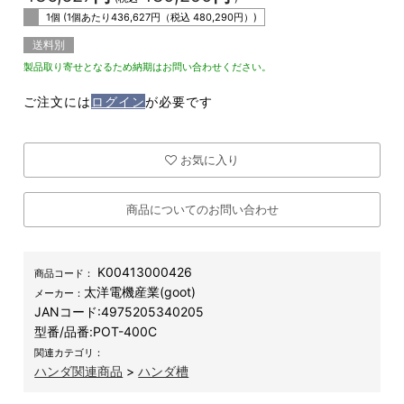
1個 (1個あたり
436,627
円（税込
480,290
円）)
送料別
製品取り寄せとなるため納期はお問い合わせください。
ご注文には
ログイン
が必要です
お気に入り
商品についてのお問い合わせ
K00413000426
商品コード：
太洋電機産業(goot)
メーカー：
JANコード:
4975205340205
型番/品番:
POT-400C
関連カテゴリ：
ハンダ関連商品
>
ハンダ槽