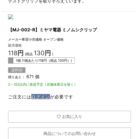
テストクリップを取りそろえています。
【MJ-002-R】ミヤマ電器 ミノムシクリップ
メーカー希望小売価格
オープン価格
販売価格
118
円
130
円
(税込
)
1個 (1個あたり
118
円（税込
130
円）)
送料別
671 個
残りあと：
2～3日以内に発送予定（店舗休業日を除く）
ご注文には
ログイン
が必要です
お気に入り
商品についてのお問い合わせ