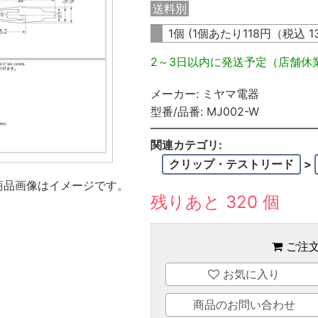
送料別
1個 (1個あたり
118
円（税込
1
2～3日以内に発送予定（店舗休
メーカー:
ミヤマ電器
型番/品番:
MJ002-W
関連カテゴリ:
クリップ・テストリード
>
商品画像はイメージです。
残りあと 320 個
ご注
お気に入り
商品のお問い合わせ