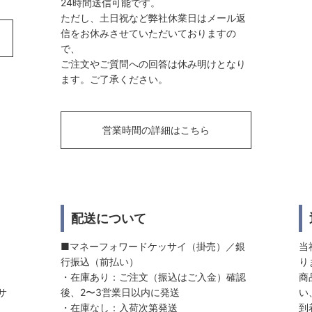
24時間送信可能です。
ただし、土日祝など弊社休業日はメール返
信をお休みさせていただいておりますの
で、
ご注文やご質問への回答は休み明けとなり
ます。ご了承ください。
営業時間の詳細はこちら
配送について
■マネーフォワードケッサイ（掛売）／銀
当
行振込（前払い）
り
・在庫あり：ご注文（振込はご入金）確認
商
サ
後、2〜3営業日以内に発送
い
・在庫なし：入荷次第発送
到