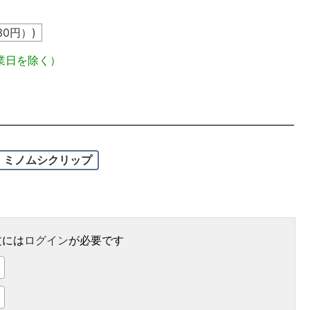
30
円）)
業日を除く）
ミノムシクリップ
文には
ログイン
が必要です