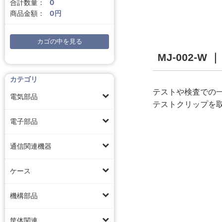
合計数量：
0
商品金額：
0円
カゴの中を見る
MJ-002-
カテゴリ
テストや検査での
電気部品
テストクリップを
電子部品
通信関連機器
ケース
機構部品
筐体関連