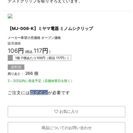
テストクリップを取りそろえています。
【MJ-006-K】ミヤマ電器 ミノムシクリップ
メーカー希望小売価格
オープン価格
販売価格
106
円
117
円
(税込
)
1個 (1個あたり
106
円（税込
117
円）)
送料別
266 個
残りあと：
2～3日以内に発送予定（店舗休業日を除く）
ご注文には
ログイン
が必要です
お気に入り
商品についてのお問い合わせ