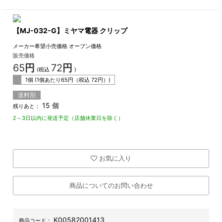
【MJ-032-G】ミヤマ電器 クリップ
メーカー希望小売価格
オープン価格
販売価格
65
円
72
円
(税込
)
1個 (1個あたり
65
円（税込
72
円）)
送料別
15 個
残りあと：
2～3日以内に発送予定（店舗休業日を除く）
お気に入り
商品についてのお問い合わせ
K00582001413
商品コード：