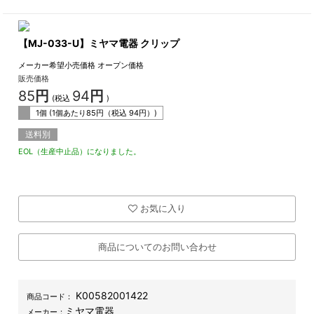
【MJ-033-U】ミヤマ電器 クリップ
メーカー希望小売価格
オープン価格
販売価格
85
円
94
円
(税込
)
1個 (1個あたり
85
円（税込
94
円）)
送料別
EOL（生産中止品）になりました。
お気に入り
商品についてのお問い合わせ
K00582001422
商品コード：
ミヤマ電器
メーカー：