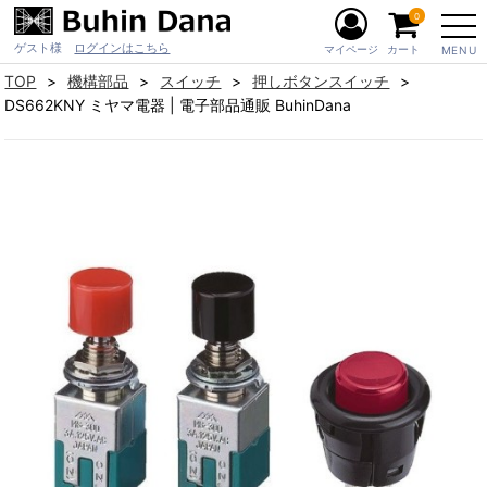
0
ゲスト様
ログインはこちら
マイページ
カート
MENU
TOP
機構部品
スイッチ
押しボタンスイッチ
DS662KNY ミヤマ電器 | 電子部品通販 BuhinDana