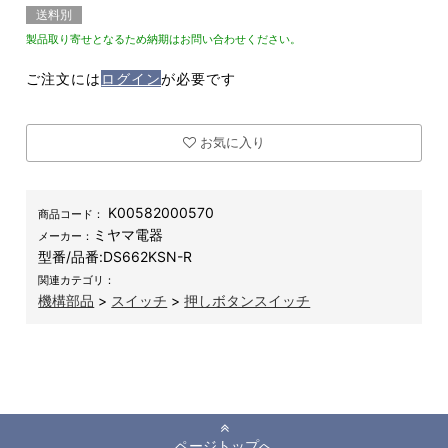
送料別
製品取り寄せとなるため納期はお問い合わせください。
ご注文には
ログイン
が必要です
お気に入り
K00582000570
商品コード：
ミヤマ電器
メーカー：
型番/品番:
DS662KSN-R
関連カテゴリ：
機構部品
>
スイッチ
>
押しボタンスイッチ
ページトップへ