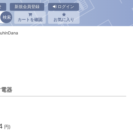
せ
新規会員登録
ログイン
カートを確認
お気に入り
hinDana
マ電器
4
円)