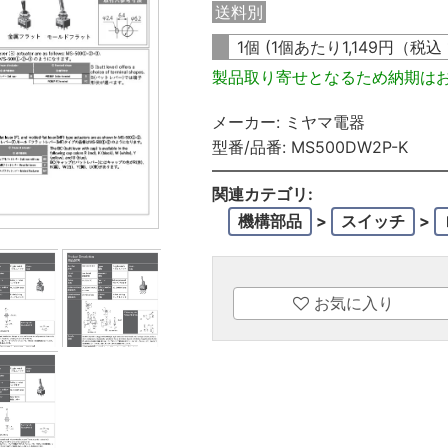
送料別
1個 (1個あたり
1,149
円（税込
製品取り寄せとなるため納期は
メーカー:
ミヤマ電器
型番/品番:
MS500DW2P-K
関連カテゴリ:
機構部品
>
スイッチ
>
お気に入り