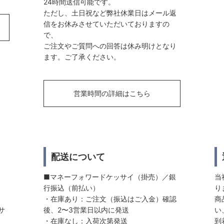
24時間送信可能です。
ただし、土日祝など弊社休業日はメール返
信をお休みさせていただいておりますの
で、
ご注文やご質問への回答は休み明けとなり
ます。ご了承ください。
営業時間の詳細はこちら
配送について
■マネーフォワードケッサイ（掛売）／銀
当
行振込（前払い）
り
・在庫あり：ご注文（振込はご入金）確認
商
サ
後、2〜3営業日以内に発送
い
・在庫なし：入荷次第発送
到