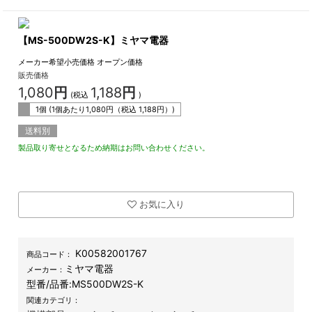
【MS-500DW2S-K】ミヤマ電器
メーカー希望小売価格
オープン価格
販売価格
1,080
円
1,188
円
(税込
)
1個 (1個あたり
1,080
円（税込
1,188
円）)
送料別
製品取り寄せとなるため納期はお問い合わせください。
お気に入り
K00582001767
商品コード：
ミヤマ電器
メーカー：
型番/品番:
MS500DW2S-K
関連カテゴリ：