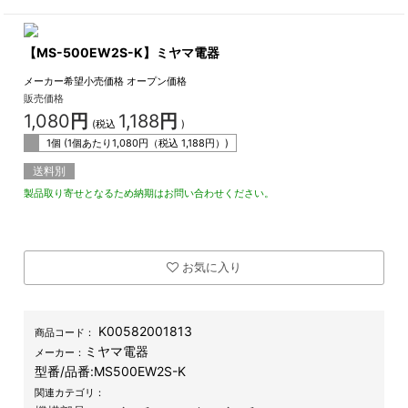
【MS-500EW2S-K】ミヤマ電器
メーカー希望小売価格
オープン価格
販売価格
1,080
円
1,188
円
(税込
)
1個 (1個あたり
1,080
円（税込
1,188
円）)
送料別
製品取り寄せとなるため納期はお問い合わせください。
お気に入り
K00582001813
商品コード：
ミヤマ電器
メーカー：
型番/品番:
MS500EW2S-K
関連カテゴリ：