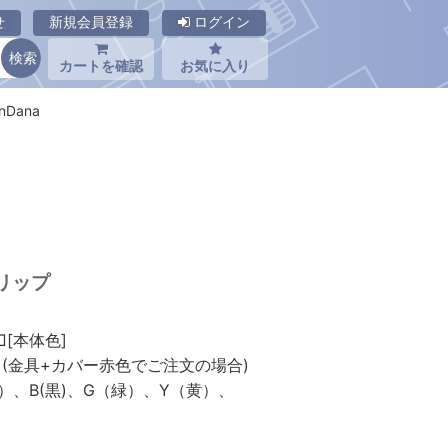
せ
新規会員登録
ログイン
カートを確認
お気に入り
nDana
クリップ
本体色]
金具+カバー赤色でご注文の場合)
黒)、G（緑）、Y（黄）、