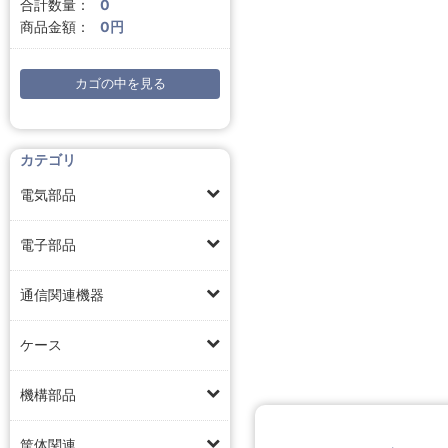
合計数量：
0
商品金額：
0円
カゴの中を見る
カテゴリ
電気部品
電子部品
通信関連機器
ケース
機構部品
筐体関連