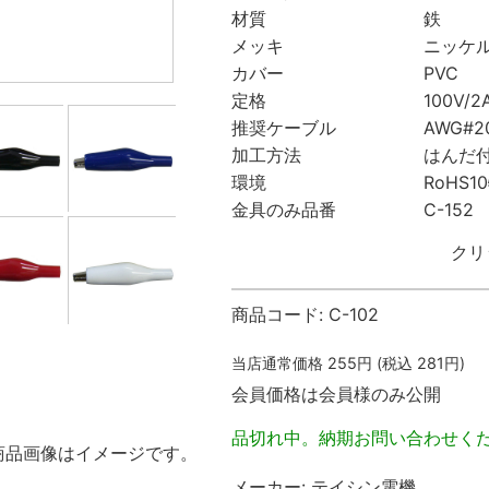
材質 鉄
メッキ ニッケ
カバー PVC
定格 100V/2
推奨ケーブル AWG#20
加工方法 はんだ付
環境 RoHS10物
金具のみ品番 C-152
クリ
商品コード:
C-102
当店通常価格
255
円 (税込
281
円)
会員価格は会員様のみ公開
品切れ中。納期お問い合わせく
商品画像はイメージです。
メーカー:
テイシン電機