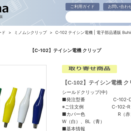
ご利用ガイド
お問い合わ
販
ード
ミノムシクリップ
C-102 テイシン電機 | 電子部品通販 Buhi
【C-102】テイシン電機 クリップ
【C-102】テイシン電機 
シールドクリップ(中)
■発注型番 C-102-□[
※ご注文例 C-102-R (
■カバー色 R（赤）、B(
W（白）、BL（青）
■基本情報