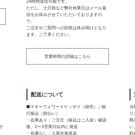
24時間送信可能です。
ただし、土日祝など弊社休業日はメール返
信をお休みさせていただいておりますの
で、
ご注文やご質問への回答は休み明けとなり
ます。ご了承ください。
営業時間の詳細はこちら
配送について
■マネーフォワードケッサイ（掛売）／銀
当
行振込（前払い）
り
・在庫あり：ご注文（振込はご入金）確認
商
サ
後、2〜3営業日以内に発送
い
・在庫なし：入荷次第発送
到