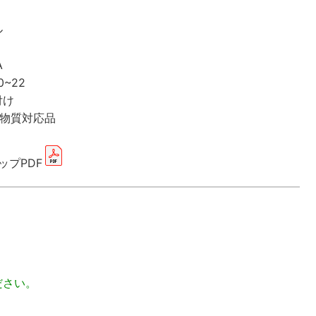
ル
A
~22
け
質対応品
ップPDF
ださい。