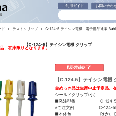
ご利用ガイド
お問い合わ
販
ード
テストクリップ
C-124-5 テイシン電機 | 電子部品通販 Buhi
【C-124-5】テイシン電機 クリップ
品、在庫限りとなります。
【C-124-5】テイシン電機
金めっき品は生産中止予定品、
シールドクリップ(小）
■発注型番 C-124-5□
※ご注文例 C-124-5R 
■本体色 R(赤)、B(黒)、R