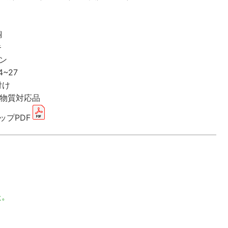
銅
キ
ン
~27
け
質対応品
ップPDF
た。