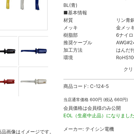
BL(青)
■基本情報
材質 リン青
メッキ 金メッ
樹脂部 6ナイロ
推奨ケーブル AWG#24
加工方法 はんだ付
環境 RoHS10物
クリ
商品コード:
C-124-5
当店通常価格
600
円 (税込
660
円)
会員価格は会員様のみ公開
EOL（生産中止品）になりまし
メーカー:
テイシン電機
商品画像はイメージです。