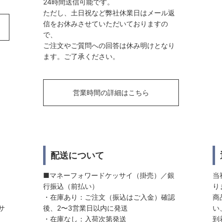
24時間送信可能です。
ただし、土日祝など弊社休業日はメール返
信をお休みさせていただいておりますの
で、
ご注文やご質問への回答は休み明けとなり
ます。ご了承ください。
営業時間の詳細はこちら
配送について
■マネーフォワードケッサイ（掛売）／銀
当
行振込（前払い）
り
・在庫あり：ご注文（振込はご入金）確認
商
サ
後、2〜3営業日以内に発送
い
・在庫なし：入荷次第発送
到