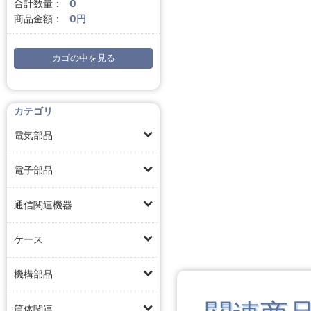
合計数量：
0
商品金額：
0円
カゴの中を見る
カテゴリ
電気部品
電子部品
通信関連機器
ケース
機構部品
筐体関連