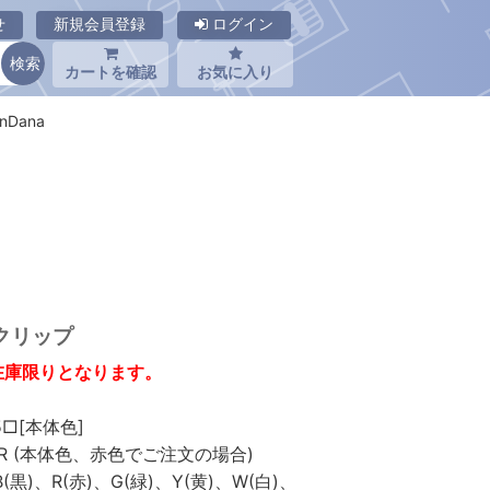
せ
新規会員登録
ログイン
カートを確認
お気に入り
nDana
 クリップ
在庫限りとなります。
[本体色]
(本体色、赤色でご注文の場合)
(赤)、G(緑)、Y(黄)、W(白)、