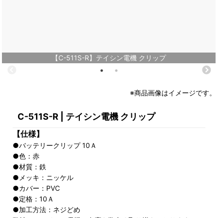
【C-511S-R】テイシン電機 クリップ
※商品画像はイメージです。
C-511S-R | テイシン電機 クリップ
【仕様】
●バッテリークリップ 10Ａ
●色：赤
●材質：鉄
●メッキ：ニッケル
●カバー：PVC
●定格：10Ａ
●加工方法：ネジどめ