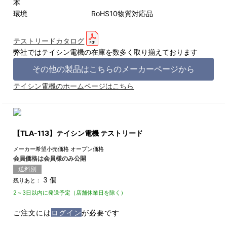
本
環境 RoHS10物質対応品
テストリードカタログ
弊社ではテイシン電機の在庫を数多く取り揃えております
その他の製品はこちらのメーカーページから
テイシン電機のホームページはこちら
【TLA-113】テイシン電機 テストリード
メーカー希望小売価格
オープン価格
会員価格は会員様のみ公開
送料別
3 個
残りあと：
2～3日以内に発送予定（店舗休業日を除く）
ご注文には
ログイン
が必要です