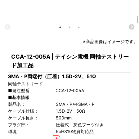
※商品画像はイメージです。
CCA-12-005A | テイシン電機 同軸テストリー
ド加工品
SMA・P両端付（圧着）1.5D-2V、51Ω
同軸テストリード
■発注型番 CCA-12-005A
■基本情報
製品名： SMA・P⇔SMA・P
ケーブル仕様： 1.5D-2V 50Ω
ケーブル長さ： 500mm
プラグ部： 圧着式 灰色ブーツ付き
環境 RoHS10物質対応品