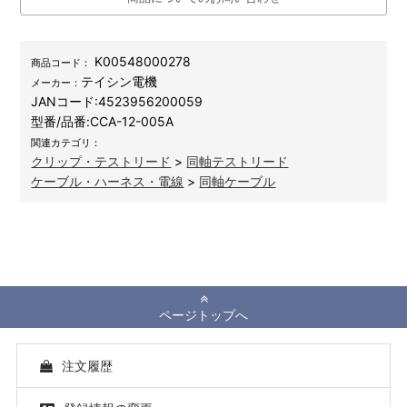
K00548000278
商品コード：
テイシン電機
メーカー：
JANコード:
4523956200059
型番/品番:
CCA-12-005A
関連カテゴリ：
クリップ・テストリード
>
同軸テストリード
ケーブル・ハーネス・電線
>
同軸ケーブル
ページトップへ
注文履歴