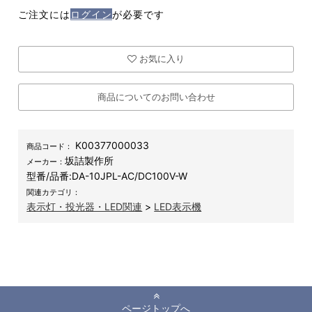
ご注文には
ログイン
が必要です
お気に入り
商品についてのお問い合わせ
K00377000033
商品コード：
坂詰製作所
メーカー：
型番/品番:
DA-10JPL-AC/DC100V-W
関連カテゴリ：
表示灯・投光器・LED関連
>
LED表示機
ページトップへ