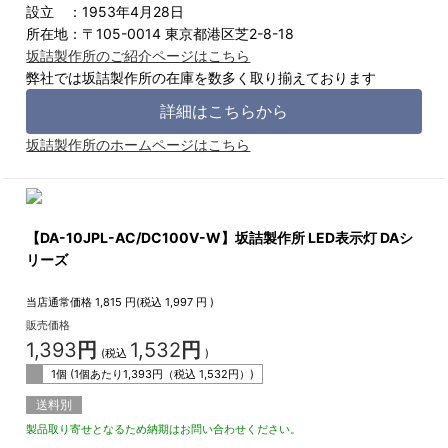
設立 ：1953年4月28日
所在地：〒105-0014 東京都港区芝2-8-18
坂詰製作所のご紹介ページはこちら
弊社では坂詰製作所の在庫を数多く取り揃えております
詳細はこちらから
坂詰製作所のホームページはこちら
【DA-10JPL-AC/DC100V-W】坂詰製作所 LED表示灯 DAシ
リーズ
当店通常価格
1,815
円(税込
1,997
円 )
販売価格
1,393
円
1,532
円
(税込
)
1個 (1個あたり
1,393
円（税込
1,532
円）)
送料別
製品取り寄せとなるため納期はお問い合わせください。