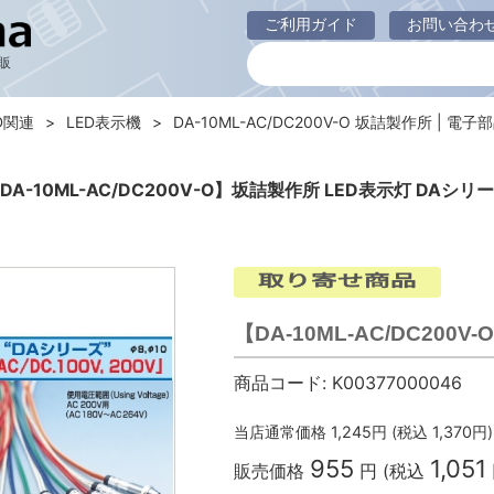
ご利用ガイド
お問い合わ
販
D関連
LED表示機
DA-10ML-AC/DC200V-O 坂詰製作所 | 電子部
DA-10ML-AC/DC200V-O】坂詰製作所 LED表示灯 DAシリ
【DA-10ML-AC/DC20
商品コード:
K00377000046
当店通常価格
1,245
円 (税込
1,370
円)
955
1,051
販売価格
円 (税込