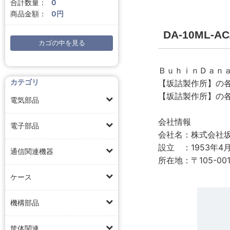
合計数量：
0
商品金額：
0円
DA-10ML-
カゴの中を見る
ＢｕｈｉｎＤａｎ
カテゴリ
【坂詰製作所】の
【坂詰製作所】の
電気部品
会社情報
電子部品
会社名：株式会社
設立 ：1953年4
通信関連機器
所在地：〒105-00
ケース
機構部品
筐体関連