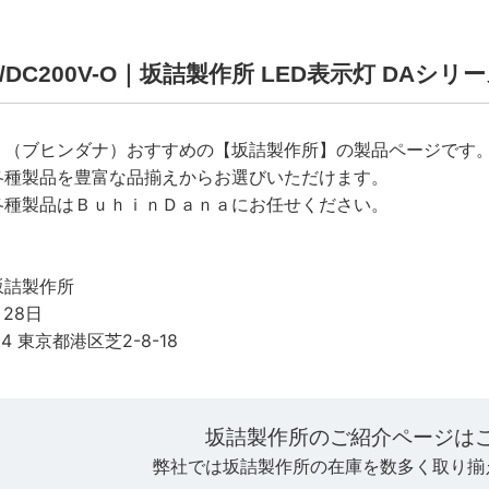
AC/DC200V-O｜坂詰製作所 LED表示灯 DAシリ
ａ（ブヒンダナ）おすすめの【坂詰製作所】の製品ページです
各種製品を豊富な品揃えからお選びいただけます。
各種製品はＢｕｈｉｎＤａｎａにお任せください。
坂詰製作所
月28日
14 東京都港区芝2-8-18
坂詰製作所のご紹介ページは
弊社では坂詰製作所の在庫を数多く取り揃