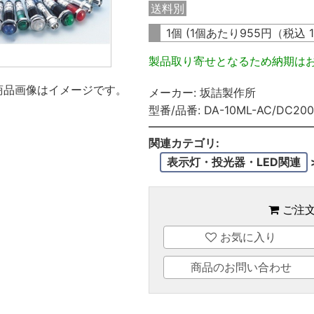
送料別
1個 (1個あたり
955
円（税込
製品取り寄せとなるため納期は
商品画像はイメージです。
メーカー:
坂詰製作所
型番/品番:
DA-10ML-AC/DC200
関連カテゴリ:
表示灯・投光器・LED関連
ご注
お気に入り
商品のお問い合わせ