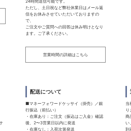
24時間送信可能です。
ただし、土日祝など弊社休業日はメール返
信をお休みさせていただいておりますの
で、
ご注文やご質問への回答は休み明けとなり
ます。ご了承ください。
営業時間の詳細はこちら
配送について
■マネーフォワードケッサイ（掛売）／銀
当
行振込（前払い）
り
・在庫あり：ご注文（振込はご入金）確認
商
サ
後、2〜3営業日以内に発送
い
・在庫なし：入荷次第発送
到