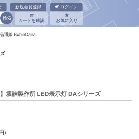
せ
新規会員登録
ログイン
カートを確認
お気に入り
品通販 BuhinDana
ーズ
0V-O】坂詰製作所 LED表示灯 DAシリーズ
円)