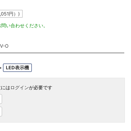
1,051
円）)
お問い合わせください。
V-O
>
LED表示機
文には
ログイン
が必要です