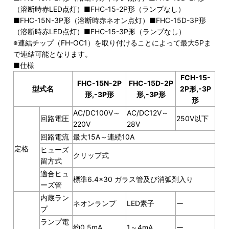
（溶断時赤LED点灯）■FHC-15-2P形（ランプなし）
■FHC-15N-3P形（溶断時赤ネオン点灯）■FHC-15D-3P形
（溶断時赤LED点灯）■FHC-15-3P形（ランプなし）
※連結チップ（FH-OC1）を取り付けることによって最大5Pま
で連結可能となります。
■仕様
FCH-15-
FHC-15N-2P
FHC-15D-2P
型式名
2P形,-3P
形,-3P形
形,-3P形
形
AC/DC100V～
AC/DC12V～
回路電圧
250V以下
220V
28V
回路電流
最大15A～連続10A
定格
ヒューズ
クリップ式
留方式
適合ヒュ
標準6.4×30 ガラス管及び消弧剤入り
ーズ管
内蔵ラン
ネオンランプ
LED素子
ー
プ
ランプ電
約0.5mA
1～4mA
ー