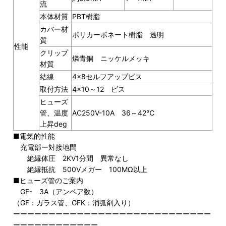
流
本体材質
PBT樹脂
カバー材
ポリカーボネート樹脂 透明
質
性能
クリップ
燐青銅 ニッケルメッキ
材質
結線
4×8セルフアップビス
取付方法
4×10～12 ビス
ヒューズ
管、温度
AC250V-10A 36～42℃
上昇deg
■電気的性能
充電部ー対接地間
絶縁体圧 2KV1分間 異常なし
絶縁抵抗 500Vメガー 100MΩ以上
■ヒューズ管のご案内
GF- 3A（アンペア数）
（GF：ガラス管、GFK：消弧剤入り）
ーーーーーーーーーーーーーーーーーーーーーーーーーーーー
ーーーーーーーーーーーー