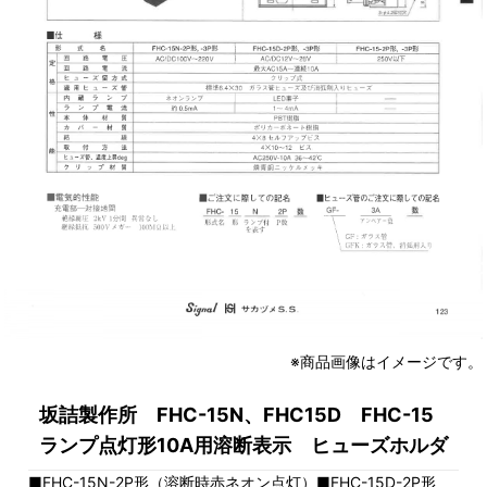
※商品画像はイメージです。
坂詰製作所 FHC-15N、FHC15D FHC-15
ランプ点灯形10A用溶断表示 ヒューズホルダ
■FHC-15N-2P形（溶断時赤ネオン点灯）■FHC-15D-2P形