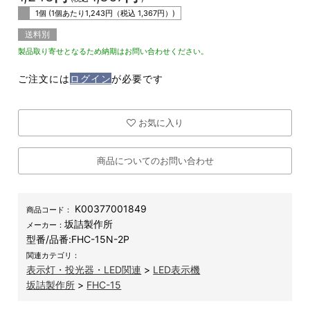
1個 (1個あたり
1,243
円（税込
1,367
円）)
送料別
製品取り寄せとなるため納期はお問い合わせください。
ご注文には
ログイン
が必要です
お気に入り
商品についてのお問い合わせ
K00377001849
商品コード：
坂詰製作所
メーカー：
型番/品番:
FHC-15N-2P
関連カテゴリ：
表示灯・投光器・LED関連
>
LED表示機
坂詰製作所
>
FHC-15