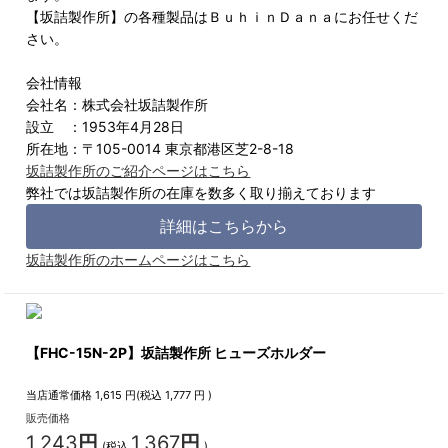
【坂詰製作所】の各種製品はＢｕｈｉｎＤａｎａにお任せくだ
さい。
会社情報
会社名：株式会社坂詰製作所
設立 ：1953年4月28日
所在地：〒105-0014 東京都港区芝2-8-18
坂詰製作所のご紹介ページはこちら
弊社では坂詰製作所の在庫を数多く取り揃えております
詳細はこちらから
坂詰製作所のホームページはこちら
【FHC-15N-2P】坂詰製作所 ヒューズホルダー
当店通常価格
1,615
円(税込
1,777
円 )
販売価格
1,243
円
1,367
円
(税込
)