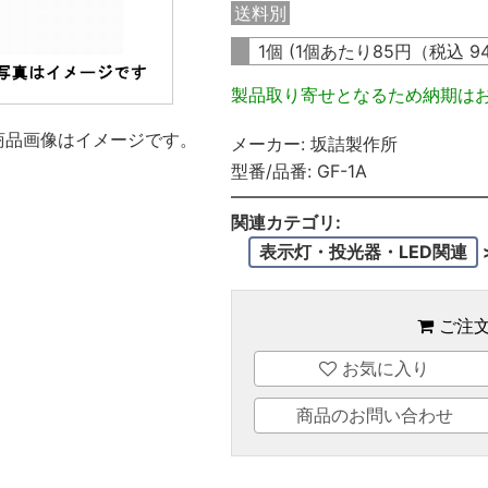
送料別
1個 (1個あたり
85
円（税込
9
製品取り寄せとなるため納期は
商品画像はイメージです。
メーカー:
坂詰製作所
型番/品番:
GF-1A
関連カテゴリ:
表示灯・投光器・LED関連
ご注
お気に入り
商品のお問い合わせ