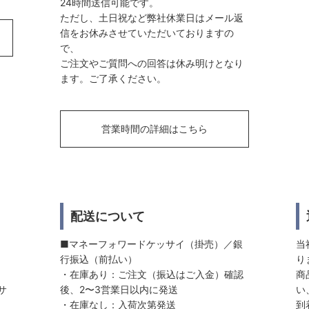
24時間送信可能です。
ただし、土日祝など弊社休業日はメール返
信をお休みさせていただいておりますの
で、
ご注文やご質問への回答は休み明けとなり
ます。ご了承ください。
営業時間の詳細はこちら
配送について
■マネーフォワードケッサイ（掛売）／銀
当
行振込（前払い）
り
・在庫あり：ご注文（振込はご入金）確認
商
サ
後、2〜3営業日以内に発送
い
・在庫なし：入荷次第発送
到