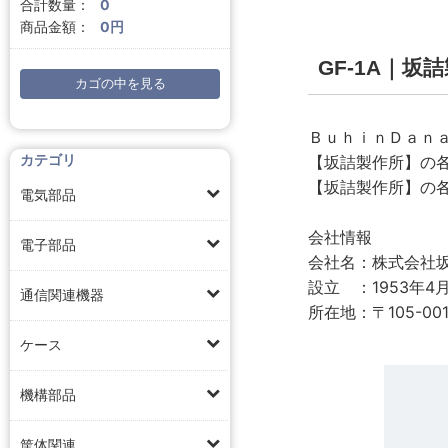
合計数量：
0
商品金額：
0円
GF-1A｜坂
カゴの中を見る
ＢｕｈｉｎＤａｎ
カテゴリ
【坂詰製作所】の
【坂詰製作所】の
電気部品
会社情報
電子部品
会社名：株式会社
設立 ：1953年4
通信関連機器
所在地：〒105-00
ケース
機構部品
筐体関連