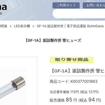
ご利用ガイド
お問い合わ
販
D関連
LED表示機
GF-1A 坂詰製作所 | 電子部品通販 BuhinDana
【GF-1A】坂詰製作所 管ヒューズ
【GF-1A】坂詰製作所 管
商品コード:
K00377001863
当店通常価格
115
円 (税込
127
円)
85
94
販売価格
円 (税込
円)