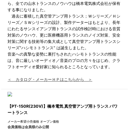
ら、全ての山水トランスのノウハウは橋本電気株式会社が保有
する事になりました。
過去に蓄積した真空管アンプ用トランス；Ｗシリーズ／Ｈシ
リーズ／ＳＷシリーズの設計、製作データーはもとより、長年
にわたるサンスイアンプ用トランスの試作検討時における音質
対策のノウハウ、更に医療機器用トランスのノイズ対策、安全
対策に関する技術等の集大成として真空管アンプ用トランスシ
リーズ"ハシモトトランス" は誕生しました。
音楽への真摯な姿勢に裏打ちされたハシモトトランスの性能
は、音に厳しいオーディオ／音楽のプロの方々をはじめ、クラ
フトオーディオ愛好家に知られるところとなっています。
＜ カタログ・メーカーＨＰはこちらから ＞
【PT-150R(230V)】橋本電気 真空管アンプ用トランス パワ
ートランス
メーカー希望小売価格
オープン価格
会員価格は会員様のみ公開