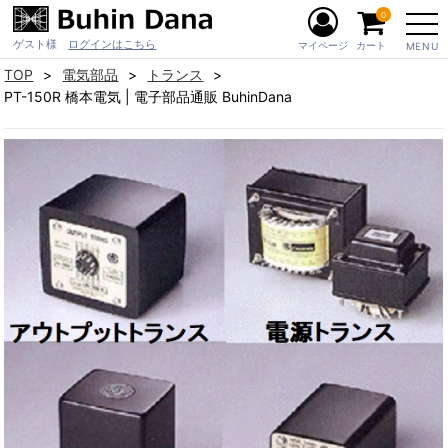
0
ゲスト様
ログインはこちら
マイページ
カート
MENU
TOP
電気部品
トランス
PT-150R 橋本電気 | 電子部品通販 BuhinDana