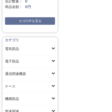
合計数量：
0
商品金額：
0円
カゴの中を見る
カテゴリ
電気部品
電子部品
通信関連機器
ケース
機構部品
筐体関連