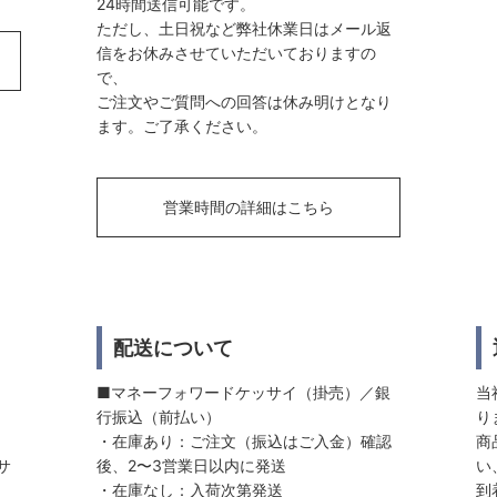
24時間送信可能です。
ただし、土日祝など弊社休業日はメール返
信をお休みさせていただいておりますの
で、
ご注文やご質問への回答は休み明けとなり
ます。ご了承ください。
営業時間の詳細はこちら
配送について
■マネーフォワードケッサイ（掛売）／銀
当
行振込（前払い）
り
・在庫あり：ご注文（振込はご入金）確認
商
サ
後、2〜3営業日以内に発送
い
・在庫なし：入荷次第発送
到