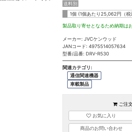
送料別
1個 (1個あたり
25,062
円（税
製品取り寄せとなるため納期は
メーカー:
JVCケンウッド
JANコード:
4975514057634
型番/品番:
DRV-R530
関連カテゴリ:
通信関連機器
車載製品
ご注
お気に入り
商品のお問い合わせ