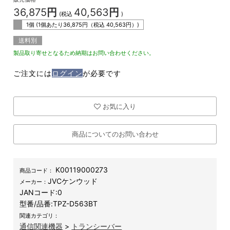
36,875
円
40,563
円
(税込
)
1個 (1個あたり
36,875
円（税込
40,563
円）)
送料別
製品取り寄せとなるため納期はお問い合わせください。
ご注文には
ログイン
が必要です
お気に入り
商品についてのお問い合わせ
K00119000273
商品コード：
JVCケンウッド
メーカー：
JANコード:
0
型番/品番:
TPZ-D563BT
関連カテゴリ：
通信関連機器
>
トランシーバー