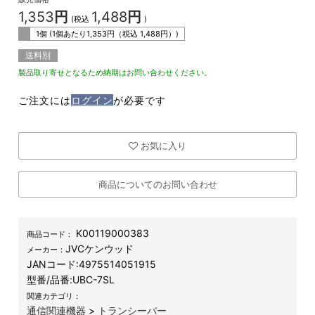
1,353
円
1,488
円
(税込
)
1個 (1個あたり
1,353
円（税込
1,488
円）)
送料別
製品取り寄せとなるため納期はお問い合わせください。
ご注文には
ログイン
が必要です
お気に入り
商品についてのお問い合わせ
K00119000383
商品コード：
JVCケンウッド
メーカー：
JANコード:
4975514051915
型番/品番:
UBC-7SL
関連カテゴリ：
通信関連機器
>
トランシーバー