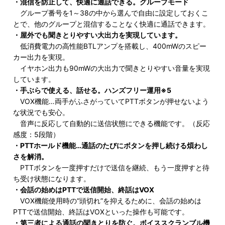
・混信を防止して、快適に通話できる。グループモード
グループ番号を1～38の中から選んで自由に設定しておくこ
とで、他のグループと混信することなく快適に通話できます。
・屋外でも聞きとりやすい大出力を実現しています。
低消費電力の高性能BTLアンプを搭載し、400mWのスピー
カー出力を実現。
イヤホン出力も90mWの大出力で聞きとりやすい音量を実現
しています。
・手ぶらで使える、話せる。ハンズフリー運用※5
VOX機能…両手がふさがっていてPTTボタンが押せないよう
な状況でも安心。
音声に反応して自動的に送信状態にできる機能です。（反応
感度：5段階）
・PTTホールド機能…通話のたびにボタンを押し続ける煩わし
さを解消。
PTTボタンを一度押すだけで送信を継続、もう一度押すと待
ち受け状態になります。
・会話の始めはPTTで送信開始、終話はVOX
VOX機能使用時の“頭切れ”を抑えるために、会話の始めは
PTTで送信開始、終話はVOXといった操作も可能です。
・第三者による通話の聞きとりを防ぐ。ボイススクランブル機