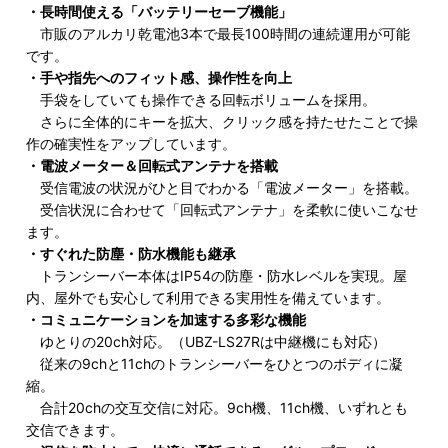
・長時間使える「バッテリーセーブ機能」
市販のアルカリ乾電池3本で最長100時間の連続運用が可能
です。
・手や指先へのフィット感、操作性を向上
手袋をしていても操作できる回転ボリュームを採用。
さらに全体的にキーを拡大、クリック感を持たせたことで操
作の確実性をアップしています。
・電波メーター＆回転式アンテナを搭載
受信電波の状況がひと目でわかる「電波メーター」を搭載。
受信状況に合わせて「回転式アンテナ」を柔軟に使いこなせ
ます。
・すぐれた防塵・防水機能も継承
トランシーバー本体はIP54の防塵・防水レベルを実現。屋
内、屋外でも安心して利用できる実用性を備えています。
・コミュニケーションを加速する多彩な機能
ゆとりの20ch対応。（UBZ-LS27Rは中継機にも対応）
従来の9chと11chのトランシーバーをひとつのボディに凝
縮。
合計20chの交互交信に対応。9ch機、11ch機、いずれとも
交信できます。