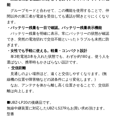
能
グループモードと合わせて、この機能を使用することで、仲
間以外の第三者が電波を受信しても通話が聞きとりにくくなり
ます。
・バッテリー残量を一目で確認。バッテリー残量表示機能
バッテリー残量を明確に表示。常にバッテリーの状態が確認
でき、突然の電池切れで交信不能といったトラブルも未然に防
ぎます。
・女性でも手軽に使える。軽量・コンパクト設計
単3乾電池3本を入れた状態でも、わずか約180ｇ。使う人を
選ばない、携帯時もかさばらない設計です。
・ 交信距離
見通しのよい場所ほど、遠くと交信しやすくなります。(無
線機の位置や障害物などの諸条件により変化します。)
なお、アンテナを体から離し高く位置させることで、交信距
離は向上します。
■UBZ-LP20の後継品です。
無線中継装置に対応したUBZ-LS27Rもお買い求め頂けます。
型番