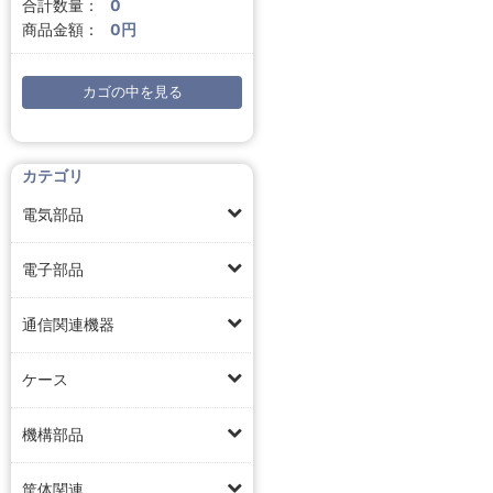
合計数量：
0
商品金額：
0円
カゴの中を見る
カテゴリ
電気部品
電子部品
通信関連機器
ケース
機構部品
筐体関連