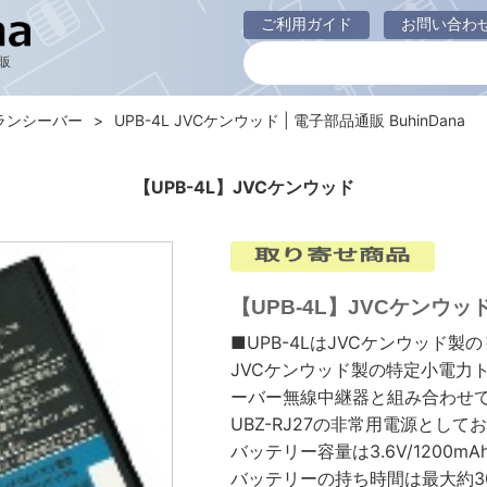
ご利用ガイド
お問い合わ
販
ランシーバー
UPB-4L JVCケンウッド | 電子部品通販 BuhinDana
【UPB-4L】JVCケンウッド
【UPB-4L】JVCケンウッ
■UPB-4LはJVCケンウッド
JVCケンウッド製の特定小電力
ーバー無線中継器と組み合わせ
UBZ-RJ27の非常用電源とし
バッテリー容量は3.6V/1200m
バッテリーの持ち時間は最大約3