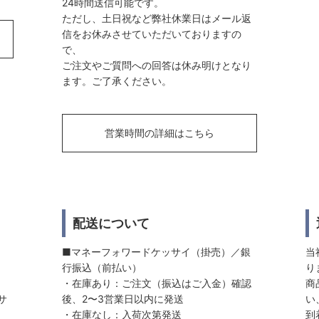
24時間送信可能です。
ただし、土日祝など弊社休業日はメール返
信をお休みさせていただいておりますの
で、
ご注文やご質問への回答は休み明けとなり
ます。ご了承ください。
営業時間の詳細はこちら
配送について
■マネーフォワードケッサイ（掛売）／銀
当
行振込（前払い）
り
・在庫あり：ご注文（振込はご入金）確認
商
サ
後、2〜3営業日以内に発送
い
・在庫なし：入荷次第発送
到