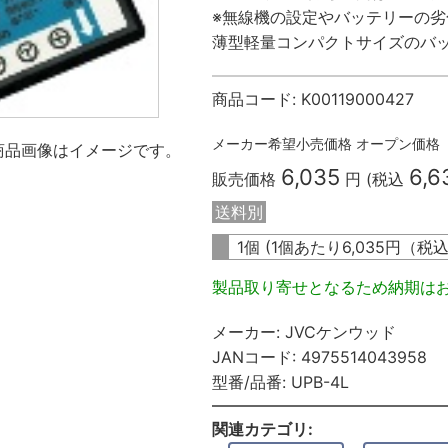
※無線機の設定やバッテリーの
薄型軽量コンパクトサイズのバ
商品コード:
K00119000427
メーカー希望小売価格
オープン価格
商品画像はイメージです。
6,035
6,6
販売価格
円 (税込
送料別
1個 (1個あたり
6,035
円（税
製品取り寄せとなるため納期は
メーカー:
JVCケンウッド
JANコード:
4975514043958
型番/品番:
UPB-4L
関連カテゴリ: