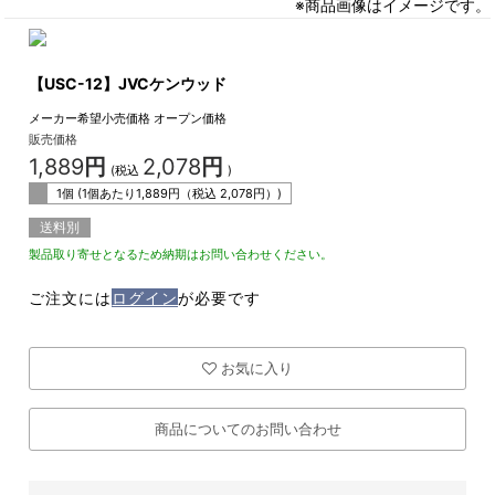
※商品画像はイメージです。
【USC-12】JVCケンウッド
メーカー希望小売価格
オープン価格
販売価格
1,889
円
2,078
円
(税込
)
1個 (1個あたり
1,889
円（税込
2,078
円）)
送料別
製品取り寄せとなるため納期はお問い合わせください。
ご注文には
ログイン
が必要です
お気に入り
商品についてのお問い合わせ