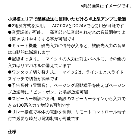
※商品画像はイメージです。
小規模エリアで業務放送に使用いただける卓上型アンプに最適
●2電源方式を採用。 AC100VとDC24Vでも使用が可能です
●音質調整が可能。 高音部と低音部それぞれの音質調整でよ
り聞き取りやすくする事が可能です
●ミュート機能。優先入力に信号が入ると、被優先入力の音量
は自動的に減衰します
●配線すっきり。 マイク１の入力は前面パネルに、その他の
入力はリアパネルに備えています
●ワンタッチ切り替え式。 マイク2は、ライン１とスライド
スイッチで切替が簡単です
●予告音付（冒頭音）。ページング起動端子を使えばページン
グ放送時に「ピン・ポン」と喚起放送可能
●スピーカー増設に便利。既設のスピーカーラインから入力で
きる100系入力で増設も可能です
●リレー接点で本体の電源を制御。リモートコントロール端子
付で必要な時だけ電源制御が可能です
仕様