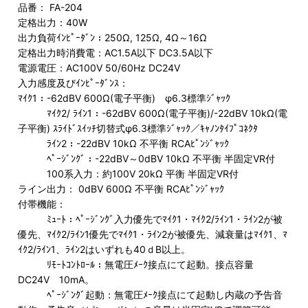
品番： FA-204
定格出力：40W
出力負荷ｲﾝﾋﾟｰﾀﾞﾝ：250Ω, 125Ω, 4Ω～16Ω
定格出力時消費電：AC1.5A以下 DC3.5A以下
電源電圧：AC100V 50/60Hz DC24V
入力感度及びｲﾝﾋﾟｰﾀﾞﾝｽ：
ﾏｲｸ1：-62dBV 600Ω(電子平衡) φ6.3標準ｼﾞｬｯｸ
ﾏｲｸ2/ ﾗｲﾝ1：-62dBV 600Ω(電子平衡)/-22dBV 10kΩ(電
子平衡) ｽﾗｲﾄﾞｽｲｯﾁ切替式φ6.3標準ｼﾞｬｯｸ／ｷｬﾉﾝﾀｲﾌﾟｺﾈｸﾀ
ﾗｲﾝ2：-22dBV 10kΩ 不平衡 RCAﾋﾟﾝｼﾞｬｯｸ
ﾍﾟｰｼﾞﾝｸﾞ：-22dBV～0dBV 10kΩ 不平衡 半固定VR付
100系入力：約100V 20kΩ 平衡 半固定VR付
ライン出力： 0dBV 600Ω 不平衡 RCAﾋﾟﾝｼﾞｬｯｸ
付帯機能：
ﾐｭｰﾄ：ﾍﾟｰｼﾞﾝｸﾞ入力優先でﾏｲｸ1・ﾏｲｸ2/ﾗｲﾝ1・ﾗｲﾝ2が被
優先、ﾏｲｸ2/ﾗｲﾝ1優先でﾏｲｸ1・ﾗｲﾝ2が被優先、減衰量はﾏｲｸ1、ﾏ
ｲｸ2/ﾗｲﾝ1、ﾗｲﾝ2はいずれも40ｄB以上。
ﾘﾓｰﾄｺﾝﾄﾛｰﾙ：無電圧ﾒｰｸ接点にて起動。接点容量
DC24V 10mA。
ﾍﾟｰｼﾞﾝｸﾞ起動：無電圧ﾒｰｸ接点にて起動し内蔵の予告音