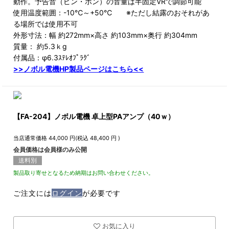
動作。予告音（ピン・ポン）の音量は半固定VRで調節可能
使用温度範囲：-10℃～+50℃ ※ただし結露のおそれがあ
る場所では使用不可
外形寸法：幅 約272mm×高さ 約103mm×奥行 約304mm
質量： 約5.3ｋg
付属品：φ6.3ｽﾃﾚｵﾌﾟﾗｸﾞ
>>ノボル電機HP製品ページはこちら<<
【FA-204】ノボル電機 卓上型PAアンプ（40ｗ）
当店通常価格
44,000
円(税込
48,400
円 )
会員価格は会員様のみ公開
送料別
製品取り寄せとなるため納期はお問い合わせください。
ご注文には
ログイン
が必要です
お気に入り