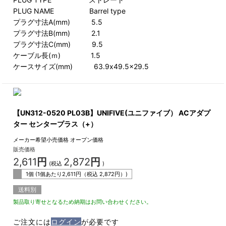
PLUG NAME Barrel type
プラグ寸法A(mm) 5.5
プラグ寸法B(mm) 2.1
プラグ寸法C(mm) 9.5
ケーブル長(ｍ) 1.5
ケースサイズ(mm) 63.9x49.5x29.5
【UN312-0520 PL03B】UNIFIVE(ユニファイブ） ACアダプ
ター センタープラス（+）
メーカー希望小売価格
オープン価格
販売価格
2,611
円
2,872
円
(税込
)
1個 (1個あたり
2,611
円（税込
2,872
円）)
送料別
製品取り寄せとなるため納期はお問い合わせください。
ご注文には
ログイン
が必要です