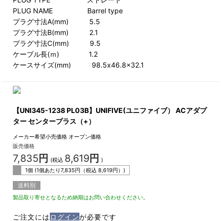
PLUG NAME Barrel type
プラグ寸法A(mm) 5.5
プラグ寸法B(mm) 2.1
プラグ寸法C(mm) 9.5
ケーブル長(ｍ) 1.2
ケースサイズ(mm) 98.5x46.8x32.1
【UNI345-1238 PL03B】UNIFIVE(ユニファイブ） ACアダプ
ター センタープラス（+）
メーカー希望小売価格
オープン価格
販売価格
7,835
円
8,619
円
(税込
)
1個 (1個あたり
7,835
円（税込
8,619
円）)
送料別
製品取り寄せとなるため納期はお問い合わせください。
ご注文には
ログイン
が必要です