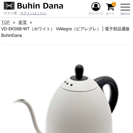
0
ゲスト様
ログインはこちら
マイページ
カート
MENU
TOP
家電
VD-EK08B-WT（ホワイト） ViAlegre（ビアレグレ） | 電子部品通販
BuhinDana