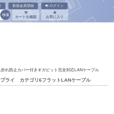
せ
新規会員登録
ログイン
カートを確認
お気に入り
、爪折れ防止カバー付きギガビット完全対応LANケーブル
ンワサプライ カテゴリ6フラットLANケーブル