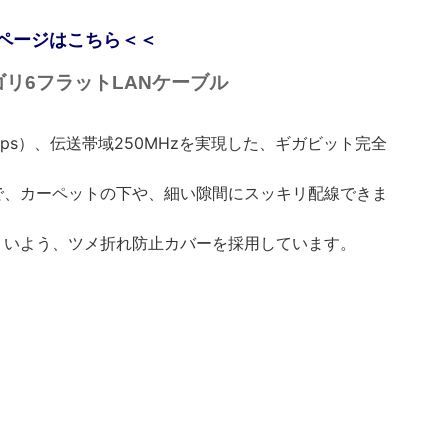
ページはこちら＜＜
カテゴリ6フラットLANケーブル
Gbps）、伝送帯域250MHzを実現した、ギガビット完全
トで、カーペットの下や、細い隙間にスッキリ配線できま
くいよう、ツメ折れ防止カバーを採用しています。