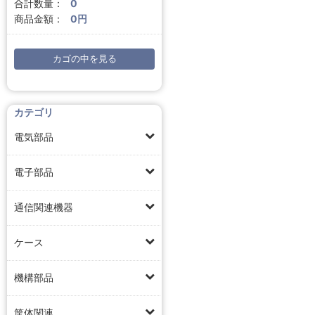
合計数量：
0
商品金額：
0円
カゴの中を見る
カテゴリ
電気部品
電子部品
通信関連機器
ケース
機構部品
筐体関連