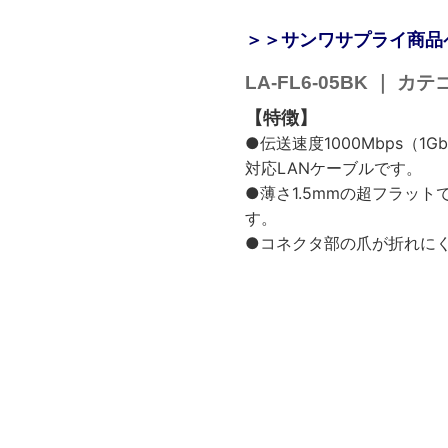
＞＞サンワサプライ商品
LA-FL6-05BK ｜ 
【特徴】
●伝送速度1000Mbps（1
対応LANケーブルです。
●薄さ1.5mmの超フラッ
す。
●コネクタ部の爪が折れに