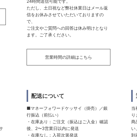
24時間送信可能です。
ただし、土日祝など弊社休業日はメール返
信をお休みさせていただいておりますの
で、
ご注文やご質問への回答は休み明けとなり
ます。ご了承ください。
営業時間の詳細はこちら
配送について
■マネーフォワードケッサイ（掛売）／銀
当
行振込（前払い）
り
・在庫あり：ご注文（振込はご入金）確認
商
サ
後、2〜3営業日以内に発送
い
・在庫なし：入荷次第発送
到