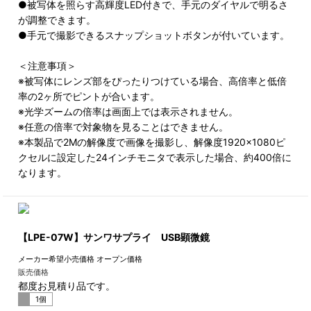
●被写体を照らす高輝度LED付きで、手元のダイヤルで明るさ
が調整できます。
●手元で撮影できるスナップショットボタンが付いています。
＜注意事項＞
※被写体にレンズ部をぴったりつけている場合、高倍率と低倍
率の2ヶ所でピントが合います。
※光学ズームの倍率は画面上では表示されません。
※任意の倍率で対象物を見ることはできません。
※本製品で2Mの解像度で画像を撮影し、解像度1920×1080ピ
クセルに設定した24インチモニタで表示した場合、約400倍に
なります。
【LPE-07W】サンワサプライ USB顕微鏡
メーカー希望小売価格
オープン価格
販売価格
都度お見積り品です。
1個