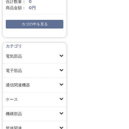
合計数量：
0
商品金額：
0円
カゴの中を見る
カテゴリ
電気部品
電子部品
通信関連機器
ケース
機構部品
筐体関連