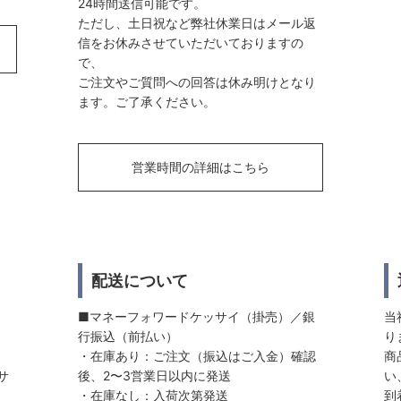
24時間送信可能です。
ただし、土日祝など弊社休業日はメール返
信をお休みさせていただいておりますの
で、
ご注文やご質問への回答は休み明けとなり
ます。ご了承ください。
営業時間の詳細はこちら
配送について
■マネーフォワードケッサイ（掛売）／銀
当
行振込（前払い）
り
・在庫あり：ご注文（振込はご入金）確認
商
サ
後、2〜3営業日以内に発送
い
・在庫なし：入荷次第発送
到