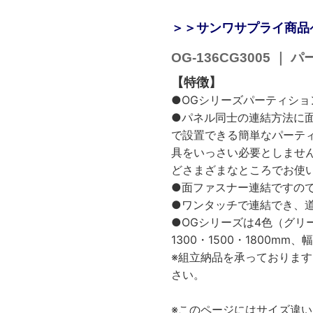
＞＞サンワサプライ商品
OG-136CG3005 
【特徴】
●OGシリーズパーティション
●パネル同士の連結方法に
で設置できる簡単なパーテ
具をいっさい必要としませ
どさまざまなところでお使
●面ファスナー連結ですの
●ワンタッチで連結でき、
●OGシリーズは4色（グリ
1300・1500・1800mm
※組立納品を承っておりま
さい。
※このページにはサイズ違