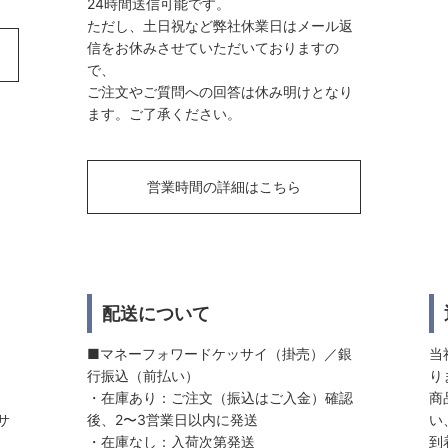
24時間送信可能です。
ただし、土日祝など弊社休業日はメール返
信をお休みさせていただいておりますの
で、
ご注文やご質問への回答は休み明けとなり
ます。ご了承ください。
営業時間の詳細はこちら
配送について
■マネーフォワードケッサイ（掛売）／銀
当
行振込（前払い）
り
・在庫あり：ご注文（振込はご入金）確認
商
サ
後、2〜3営業日以内に発送
い
・在庫なし：入荷次第発送
到