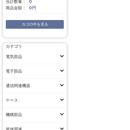
合計数量：
0
商品金額：
0円
カゴの中を見る
カテゴリ
電気部品
電子部品
通信関連機器
ケース
機構部品
筐体関連