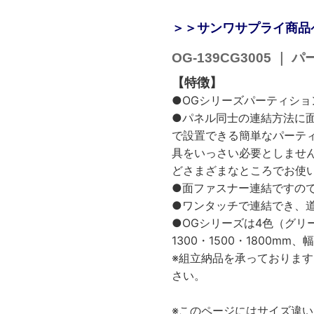
＞＞サンワサプライ商品
OG-139CG3005 
【特徴】
●OGシリーズパーティション
●パネル同士の連結方法に
で設置できる簡単なパーテ
具をいっさい必要としませ
どさまざまなところでお使
●面ファスナー連結ですの
●ワンタッチで連結でき、
●OGシリーズは4色（グリ
1300・1500・1800mm
※組立納品を承っておりま
さい。
※このページにはサイズ違