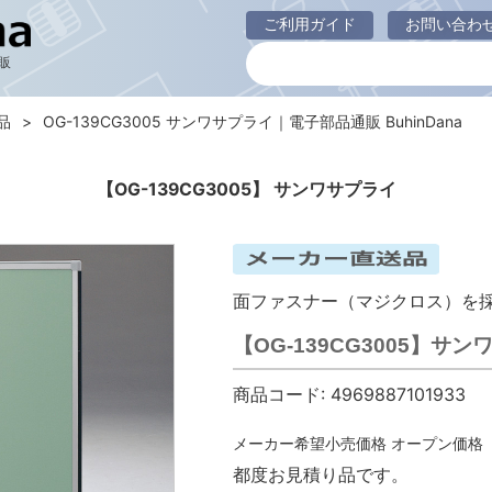
ご利用ガイド
お問い合わ
販
品
OG-139CG3005 サンワサプライ｜電子部品通販 BuhinDana
【OG-139CG3005】 サンワサプライ
面ファスナー（マジクロス）を
【OG-139CG3005】
商品コード:
4969887101933
メーカー希望小売価格
オープン価格
都度お見積り品です。