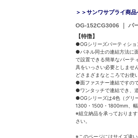
＞＞サンワサプライ商品
OG-152CG3006 
【特徴】
●OGシリーズパーティション
●パネル同士の連結方法に
で設置できる簡単なパーテ
具をいっさい必要としませ
どさまざまなところでお使
●面ファスナー連結ですの
●ワンタッチで連結でき、
●OGシリーズは4色（グリ
1300・1500・1800mm
※組立納品を承っておりま
さい。
※このページにはサイズ違