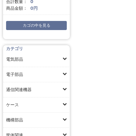
合計数量：
0
商品金額：
0円
カゴの中を見る
カテゴリ
電気部品
電子部品
通信関連機器
ケース
機構部品
筐体関連