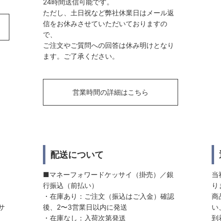
24時間送信可能です。
ただし、土日祝など弊社休業日はメール返
信をお休みさせていただいておりますの
で、
ご注文やご質問への回答は休み明けとなり
ます。ご了承ください。
営業時間の詳細はこちら
配送について
■マネーフォワードケッサイ（掛売）／銀
当
行振込（前払い）
り
・在庫あり：ご注文（振込はご入金）確認
商
サ
後、2〜3営業日以内に発送
い
・在庫なし：入荷次第発送
到