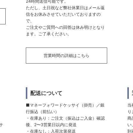
24時間送信可能です。
ただし、土日祝など弊社休業日はメール返
信をお休みさせていただいておりますの
で、
ご注文やご質問への回答は休み明けとなり
ます。ご了承ください。
営業時間の詳細はこちら
配送について
■マネーフォワードケッサイ（掛売）／銀
当
行振込（前払い）
り
・在庫あり：ご注文（振込はご入金）確認
商
サ
後、2〜3営業日以内に発送
い
・在庫なし：入荷次第発送
到