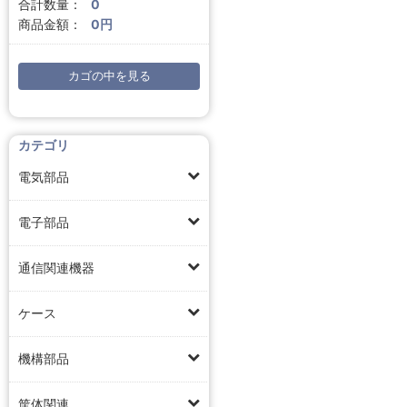
合計数量：
0
商品金額：
0円
カゴの中を見る
カテゴリ
電気部品
電子部品
通信関連機器
ケース
機構部品
筐体関連