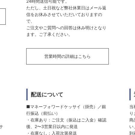
24時間送信可能です。
ただし、土日祝など弊社休業日はメール返
信をお休みさせていただいておりますの
で、
ご注文やご質問への回答は休み明けとなり
ます。ご了承ください。
営業時間の詳細はこちら
配送について
■マネーフォワードケッサイ（掛売）／銀
当
行振込（前払い）
り
・在庫あり：ご注文（振込はご入金）確認
商
サ
後、2〜3営業日以内に発送
い
・在庫なし：入荷次第発送
到