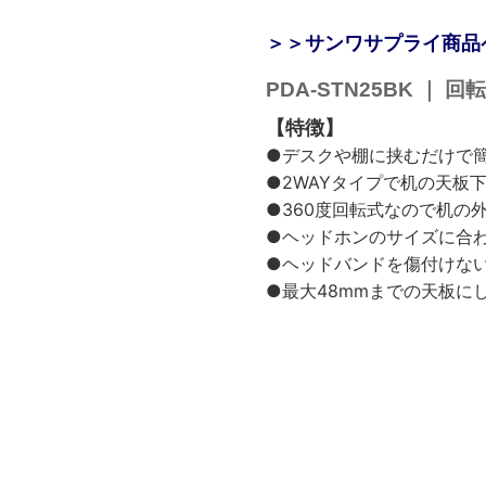
＞＞サンワサプライ商品
PDA-STN25BK ｜
【特徴】
●デスクや棚に挟むだけで
●2WAYタイプで机の天板
●360度回転式なので机の
●ヘッドホンのサイズに合
●ヘッドバンドを傷付けな
●最大48mmまでの天板に