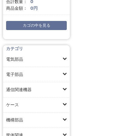
合計数量：
0
商品金額：
0円
カゴの中を見る
カテゴリ
電気部品
電子部品
通信関連機器
ケース
機構部品
筐体関連