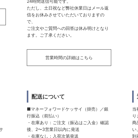
24時間送信可能です。
ただし、土日祝など弊社休業日はメール返
信をお休みさせていただいておりますの
で、
ご注文やご質問への回答は休み明けとなり
ます。ご了承ください。
営業時間の詳細はこちら
配送について
■マネーフォワードケッサイ（掛売）／銀
当
行振込（前払い）
り
・在庫あり：ご注文（振込はご入金）確認
商
サ
後、2〜3営業日以内に発送
い
・在庫なし：入荷次第発送
到