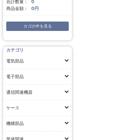
合計数量：
0
商品金額：
0円
カゴの中を見る
カテゴリ
電気部品
電子部品
通信関連機器
ケース
機構部品
筐体関連