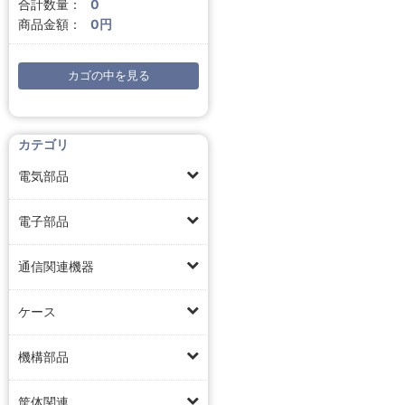
合計数量：
0
商品金額：
0円
カゴの中を見る
カテゴリ
電気部品
電子部品
通信関連機器
ケース
機構部品
筐体関連