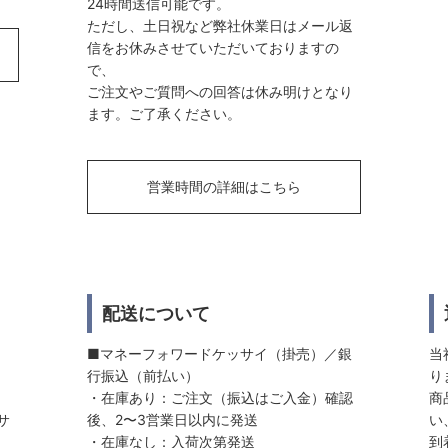
24時間送信可能です。
ただし、土日祝など弊社休業日はメール返
信をお休みさせていただいておりますの
で、
ご注文やご質問への回答は休み明けとなり
ます。ご了承ください。
営業時間の詳細はこちら
配送について
■マネーフォワードケッサイ（掛売）／銀
当
行振込（前払い）
り
・在庫あり：ご注文（振込はご入金）確認
商
サ
後、2〜3営業日以内に発送
い
・在庫なし：入荷次第発送
到