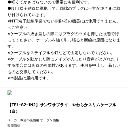
●軽くてかさばらないので携帯にも便利です。
●NTT端子結線に準拠して、両端のプラグは一方が逆さまに取
り付けられています。
※NTT端子結線準拠でない6極4芯の機器には使用できません。
＜ご注意＞
※ケーブルの抜き差しの際にはプラグのツメを押した状態で行
ってください。ケーブルを強く引っ張ると断線の原因になりま
す。
※ケーブルをステイプルや釘などで固定しないでください。
※ケーブルを動かした際にノイズが入ったり音声がとぎれたり
する場合には断線の可能性があります。使用を中止し、新しい
ものと交換してください。
※本製品は屋内用です。
【TEL-S2-1N2】サンワサプライ やわらかスリムケーブル
（白）
メーカー希望小売価格
オープン価格
販売価格