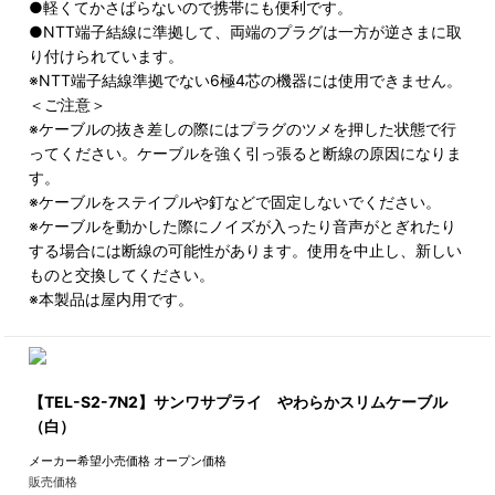
●軽くてかさばらないので携帯にも便利です。
●NTT端子結線に準拠して、両端のプラグは一方が逆さまに取
り付けられています。
※NTT端子結線準拠でない6極4芯の機器には使用できません。
＜ご注意＞
※ケーブルの抜き差しの際にはプラグのツメを押した状態で行
ってください。ケーブルを強く引っ張ると断線の原因になりま
す。
※ケーブルをステイプルや釘などで固定しないでください。
※ケーブルを動かした際にノイズが入ったり音声がとぎれたり
する場合には断線の可能性があります。使用を中止し、新しい
ものと交換してください。
※本製品は屋内用です。
【TEL-S2-7N2】サンワサプライ やわらかスリムケーブル
（白）
メーカー希望小売価格
オープン価格
販売価格