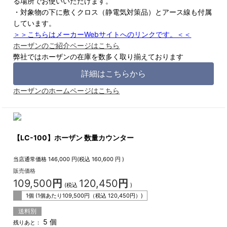
る場所でお使いいただけます。
・対象物の下に敷くクロス（静電気対策品）とアース線も付属
しています。
＞＞こちらはメーカーWebサイトへのリンクです。＜＜
ホーザンのご紹介ページはこちら
弊社ではホーザンの在庫を数多く取り揃えております
詳細はこちらから
ホーザンのホームページはこちら
【LC-100】ホーザン 数量カウンター
当店通常価格
146,000
円(税込
160,600
円 )
販売価格
109,500
円
120,450
円
(税込
)
1個 (1個あたり
109,500
円（税込
120,450
円）)
送料別
5 個
残りあと：