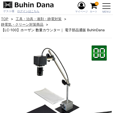
0
ゲスト様
ログインはこちら
マイページ
カート
MENU
TOP
工具・治具・液剤・静電対策
静電気・クリーン対策商品
【LC-100】ホーザン 数量カウンター｜ 電子部品通販 BuhinDana