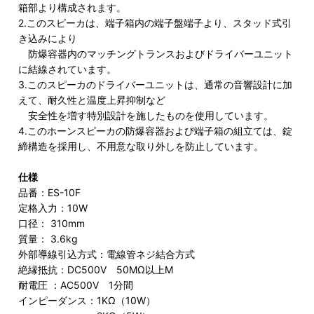
箱部より構成されます。
2.このスピーカは、端子箱内の端子盤端子より、スタッド式引
き込みにより
防爆容器内のマッチングトランスおよびドライバーユニット
に結線されています。
3.このスピーカのドライバーユニットは、通常の音響設計に加
えて、耐久性と温度上昇抑制など
安全性を増す特別設計を施したものを使用しています。
4.このホーンスピーカの防爆容器および端子箱の組立ては、錠
締構造を採用し、不用意な取り外しを防止しています。
仕様
品番：ES-10F
定格入力：10W
口径： 310mm
質量： 3.6kg
外部導線引込方式：電線管ネジ結合方式
絶縁抵抗：DC500V 50MΩ以上M
耐電圧 ：AC500V 1分間
インピーダンス：1KΩ（10W）