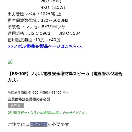
2KΩ（5W）
4KΩ（2.5W）
出力音圧レベル：102dB以上
再生周波数帯域：320～5000Hz
塗装色 ：マンセル5Y7/1半ツヤ
適用規格：JIS C 0903 JIS C 5504
使用温度範囲 -10度～+40度
>>ノボル電機HP製品ページはこちら<<
【ES-10F】ノボル電機 安全増防爆スピーカ（電線管ネジ結合
方式）
当店通常価格
41,000
円(税込
45,100
円 )
会員価格は会員様のみ公開
送料別
製品取り寄せとなるため納期はお問い合わせください。
ご注文には
ログイン
が必要です