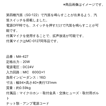
※商品画像はイメージです。
第四種汽笛（SG-122）で汽笛を鳴らすことが出来るよう、汽
笛スイッチを搭載しました。
電源OFF時でも、スイッチを押すだけで汽笛を鳴らすことが可
能です。
付属マイクを使用することで、拡声放送が可能です。
付属マイクはMC-0127同等品です。
品番：MA-427
定格出力：20W
電源電圧：DC24V
入力回路：MIC 600Ω×1
負荷インピーダンス：16Ω
寸法：幅94×高さ40×奥行131mm
質量：約0.59kg
付属品：マイクロホン・取付金具・交換ヒューズ・取付用ボル
ト
ナット類・アンプ電源コード