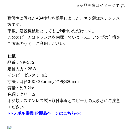
※商品画像はイメージです。
耐候性に優れたASA樹脂を採用しました。ネジ類はステンレス
製です。
車載、建設機械用としてもご利用いただけます。
このスピーカはトランスを内蔵していません。アンプの仕様を
ご確認のうえ、ご利用ください。
仕様
品番：NP-525
定格入力：25W
インピーダンス：16Ω
寸法：口径360×225mm／全長320mm
質量：約3.2kg
色調：クリーム
ネジ類：ステンレス製 ※取付車両とスピーカの大きさにご注意
ください
>>ノボル電機HP製品ページはこちら<<