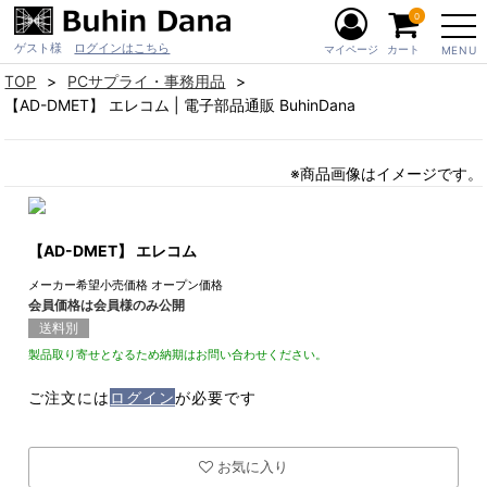
0
ゲスト様
ログインはこちら
マイページ
カート
MENU
TOP
PCサプライ・事務用品
【AD-DMET】 エレコム | 電子部品通販 BuhinDana
※商品画像はイメージです。
【AD-DMET】 エレコム
メーカー希望小売価格
オープン価格
会員価格は会員様のみ公開
送料別
製品取り寄せとなるため納期はお問い合わせください。
ご注文には
ログイン
が必要です
お気に入り