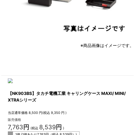
※商品画像はイメージです。
【NK903BS】タカチ電機工業 キャリングケース MAXI/ MINI/
XTRAシリーズ
当店通常価格
8,500
円(税込
9,350
円 )
販売価格
7,763
円
8,539
円
(税込
)
1個 (1個あたり
7,763
円（税込
8,539
円）)